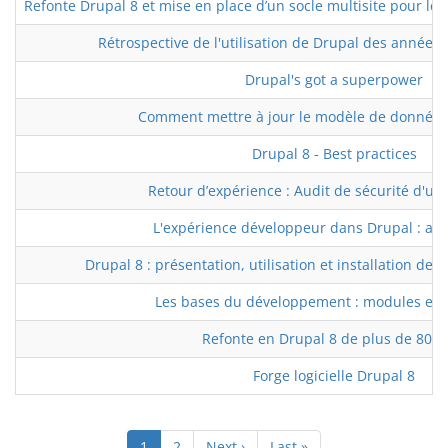
Refonte Drupal 8 et mise en place d’un socle multisite pour 
Rétrospective de l'utilisation de Drupal des années
Drupal's got a superpower
Comment mettre à jour le modèle de données
Drupal 8 - Best practices
Retour d’expérience : Audit de sécurité d'un 
L'expérience développeur dans Drupal : amél
Drupal 8 : présentation, utilisation et installation de
Les bases du développement : modules et a
Refonte en Drupal 8 de plus de 80 si
Forge logicielle Drupal 8
Pagination
Page
1
Page
2
Page
Next ›
Dernière
Last »