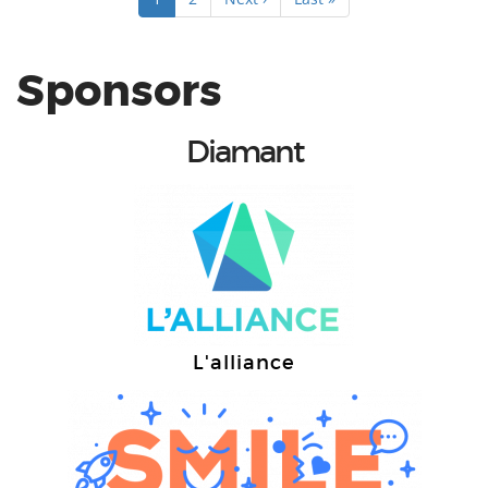
courante
suivante
page
Sponsors
Diamant
L'alliance