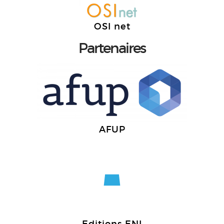
OSI net
Partenaires
AFUP