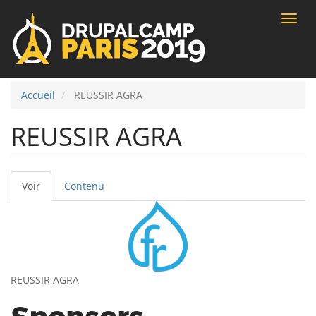
Toggle
naviga
Accueil
REUSSIR AGRA
REUSSIR AGRA
Voir
(onglet
Contenu
Onglets
actif)
principaux
REUSSIR AGRA