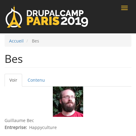
Toggle
naviga
Accueil
Bes
Bes
Voir
(onglet
Contenu
Onglets
actif)
principaux
Guillaume Bec
Entreprise
Happyculture