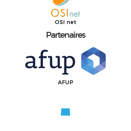
OSI net
Partenaires
AFUP