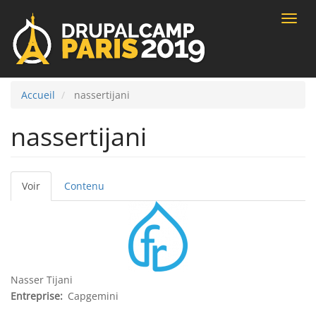
Toggle
naviga
Accueil
nassertijani
nassertijani
Voir
(onglet
Contenu
Onglets
actif)
principaux
Nasser Tijani
Entreprise
Capgemini