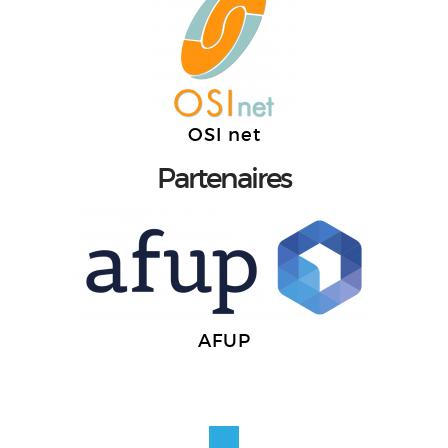
OSI net
Partenaires
AFUP