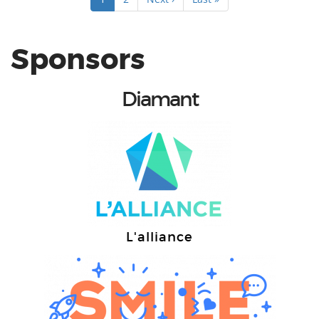
courante
suivante
page
Sponsors
Diamant
L'alliance