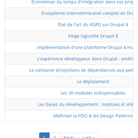
Économiser du temps d'intégration dans vos projet
Écosystème internet/intranet complet en Drup
État de l'art du RGPD sur Drupal 8
Forge logicielle Drupal 8
Implémentation d'une plateforme Drupal 8 multi
L'expérience développeur dans Drupal : améliore
Le container d'injections de dépendances aux petits
Le déploiement
Les 30 modules indispensables
Les bases du développement : modules et altéra
Maîtriser la POO & les Design Patterns
Pagination
Page
1
Page
2
Page
Next ›
Dernière
Last »